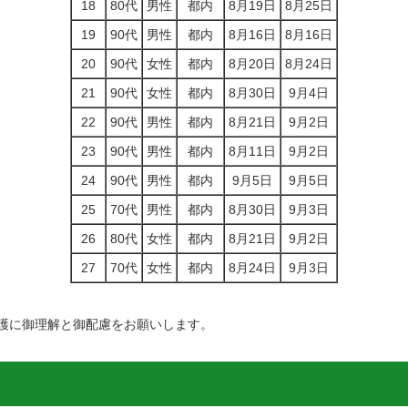
18
80代
男性
都内
8月19日
8月25日
19
90代
男性
都内
8月16日
8月16日
20
90代
女性
都内
8月20日
8月24日
21
90代
女性
都内
8月30日
9月4日
22
90代
男性
都内
8月21日
9月2日
23
90代
男性
都内
8月11日
9月2日
24
90代
男性
都内
9月5日
9月5日
25
70代
男性
都内
8月30日
9月3日
26
80代
女性
都内
8月21日
9月2日
27
70代
女性
都内
8月24日
9月3日
護に御理解と御配慮をお願いします。