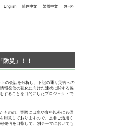
English
简体中文
繁體中文
한국어
は「防災」！！
er上の会話を分析し、下記の通り災害への
活用した情報発信の強化に向けた連携に関する協
をすることを目的にしたプロジェクトで
たものの、実際には水や食料以外にも備
を用意しておりますので、是非ご活用く
な情報発信を目指して、別テーマにおいても