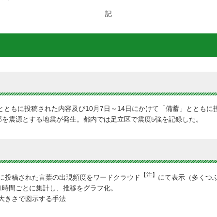
記
」とともに投稿された内容及び10月7日～14日にかけて「備蓄」とともに
北西部を震源とする地震が発生。都内では足立区で震度5強を記録した。
【注】
に投稿された言葉の出現頻度をワードクラウド
にて表示（多くつぶ
1時間ごとに集計し、推移をグラフ化。
大きさで図示する手法