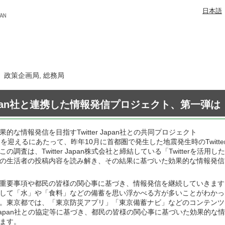
日本語
日 政策企画局, 総務局
r Japan社と連携した情報発信プロジェクト、第一弾
効果的な情報発信を目指すTwitter Japan社との共同プロジェクト
を迎えるにあたって、昨年10月に首都圏で発生した地震発生時のTwitt
調査は、Twitter Japan株式会社と締結している「Twitterを
の生活者の投稿内容を読み解き、その結果に基づいた効果的な情報発信
重要事項や都民の皆様の関心事に基づき、情報発信を継続していきます
して「水」や「食料」などの備蓄を思い浮かべる方が多いことがわかっ
。東京都では、「東京防災アプリ」「東京備蓄ナビ」などのコンテンツ
er Japan社との協定等に基づき、都民の皆様の関心事に基づいた効果的
ます。