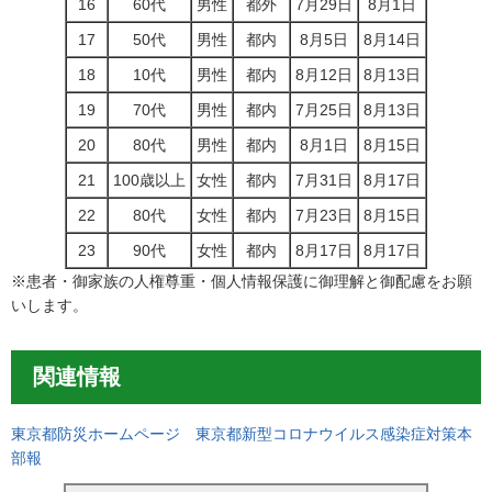
16
60代
男性
都外
7月29日
8月1日
17
50代
男性
都内
8月5日
8月14日
18
10代
男性
都内
8月12日
8月13日
19
70代
男性
都内
7月25日
8月13日
20
80代
男性
都内
8月1日
8月15日
21
100歳以上
女性
都内
7月31日
8月17日
22
80代
女性
都内
7月23日
8月15日
23
90代
女性
都内
8月17日
8月17日
※患者・御家族の人権尊重・個人情報保護に御理解と御配慮をお願
いします。
関連情報
東京都防災ホームページ 東京都新型コロナウイルス感染症対策本
部報