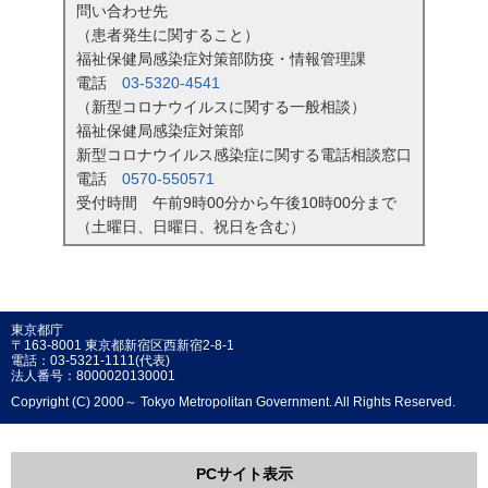
問い合わせ先
（患者発生に関すること）
福祉保健局感染症対策部防疫・情報管理課
電話
03-5320-4541
（新型コロナウイルスに関する一般相談）
福祉保健局感染症対策部
新型コロナウイルス感染症に関する電話相談窓口
電話
0570-550571
受付時間 午前9時00分から午後10時00分まで
（土曜日、日曜日、祝日を含む）
東京都庁
〒163-8001 東京都新宿区西新宿2-8-1
電話：03-5321-1111(代表)
法人番号：8000020130001
Copyright (C) 2000～ Tokyo Metropolitan Government. All Rights Reserved.
PCサイト表示