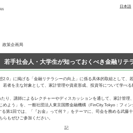
日本語
日 政策企画局
 若手社会人・大学生が知っておくべき金融リテ
想2.0」に掲げる「金融リテラシーの向上」に係る具体的取組として、
、若者を主な対象として、家計管理や資産形成、投資等について学べる
わたり、講師によるレクチャーやディスカッションを通して、家計管理
よう」を、一般社団法人東京国際金融機構（FinCity.Tokyo：フ
催する第1回では、「『お金』って何？」をテーマに、司会を務める武藤
ちらもぜひご参加ください。
記