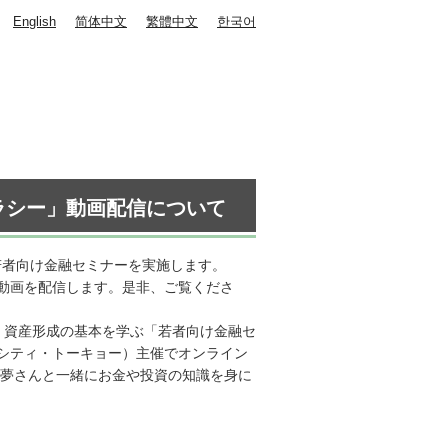
English
简体中文
繁體中文
한국어
ラシー」動画配信について
若者向け金融セミナーを実施します。
動画を配信します。是非、ご覧くださ
、資産形成の基本を学ぶ「若者向け金融セ
ィンシティ・トーキョー）主催でオンライン
十夢さんと一緒にお金や投資の知識を身に