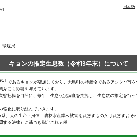
日本語
日 環境局
キョンの推定生息数（令和3年末）について
注1】
であるキョンが増加しており、大島町の特産物であるアシタバ等を
態系にも影響を与えています。
実態把握を目的に、毎年、生息状況調査を実施し、生息数の推定を行っ
の強化に取り組んでいきます。
態系、人の生命・身体、農林水産業へ被害を及ぼすもの又は及ぼすおそ
関する法律）に基づき指定される種。