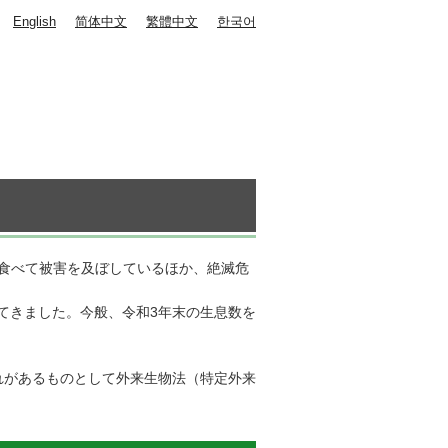
English
简体中文
繁體中文
한국어
食べて被害を及ぼしているほか、絶滅危
てきました。今般、令和3年末の生息数を
れがあるものとして外来生物法（特定外来