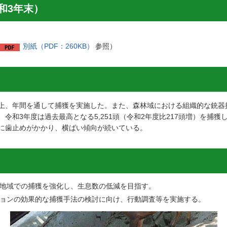
和3年末）
別紙（PDF：260KB）
参照）
上、年間を通して捕獲を実施した。また、森林域における組織的な銃器
令和3年度は過去最高となる5,251頭（令和2年度比217頭増）を捕
に歯止めがかかり、横ばい傾向が続いている。
地域での捕獲を強化し、生息数の低減を目指す。
ョンの効果的な捕獲手法の検討に向け、行動調査等を実施する。