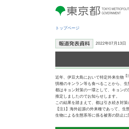
東京都 TOKYO METROPOLITAN
GOVERNMENT
トップページ
2022年07月13
【
近年、伊豆大島において特定外来生物
惧種のキンラン等も食べることから、生
都はキョン対策の一環として、キョンの
推定しましたのでお知らせします。
この結果を踏まえて、都は引き続き対策
【注1】海外起源の外来種であって、生
生物による生態系等に係る被害の防止に