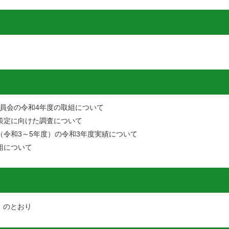
員会の令和4年度の取組について
策定に向けた調査について
（令和3～5年度）の令和3年度実績について
組について
）
のとおり