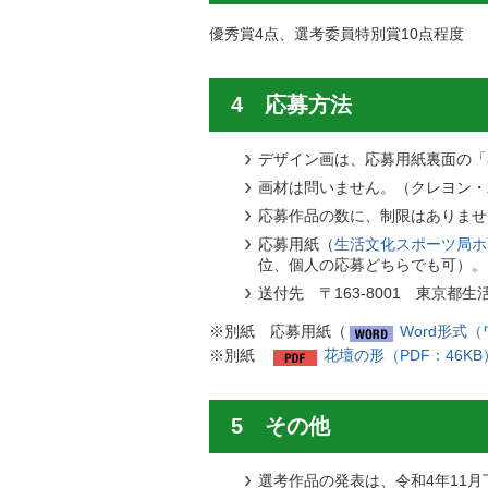
優秀賞4点、選考委員特別賞10点程度
4 応募方法
デザイン画は、応募用紙裏面の「
画材は問いません。（クレヨン・
応募作品の数に、制限はありませ
応募用紙（
生活文化スポーツ局ホ
位、個人の応募どちらでも可）。
送付先 〒163-8001 東京
※別紙 応募用紙（
Word形式（
※別紙
花壇の形（PDF：46KB
5 その他
選考作品の発表は、令和4年11