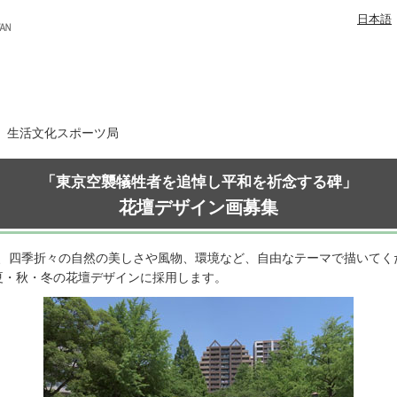
日本語
日 生活文化スポーツ局
「東京空襲犠牲者を追悼し平和を祈念する碑」
花壇デザイン画募集
、四季折々の自然の美しさや風物、環境など、自由なテーマで描いてく
夏・秋・冬の花壇デザインに採用します。