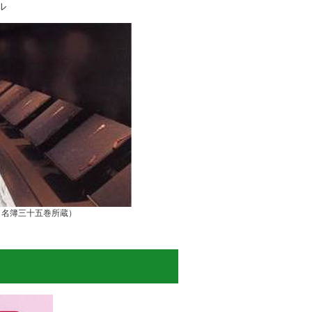
ル
（名簿三十五巻所蔵）