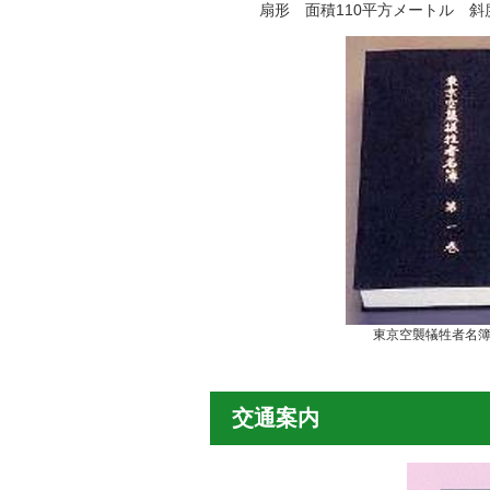
扇形 面積110平方メートル 斜度
東京空襲犠牲者名
交通案内