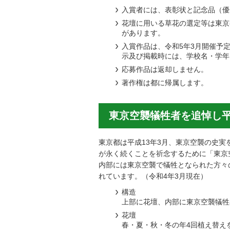
入賞者には、表彰状と記念品（優
花壇に用いる草花の選定等は東京
があります。
入賞作品は、令和5年3月開催予
示及び掲載時には、学校名・学年
応募作品は返却しません。
著作権は都に帰属します。
東京空襲犠牲者を追悼し
東京都は平成13年3月、東京空襲の史
が永く続くことを祈念するために「東京
内部には東京空襲で犠牲となられた方々の
れています。（令和4年3月現在）
構造
上部に花壇、内部に東京空襲犠牲
花壇
春・夏・秋・冬の年4回植え替え