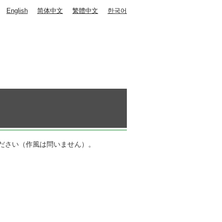
English
简体中文
繁體中文
한국어
ださい（作風は問いません）。