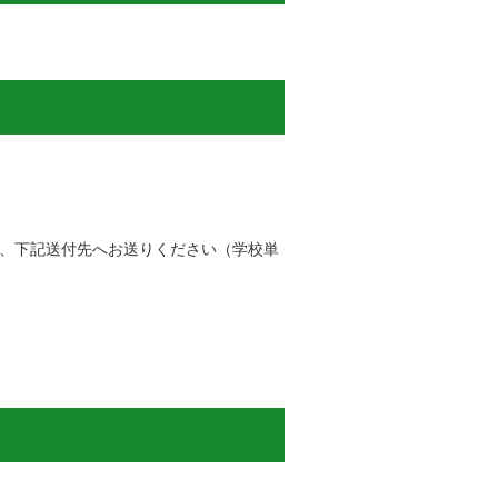
、下記送付先へお送りください（学校単
）