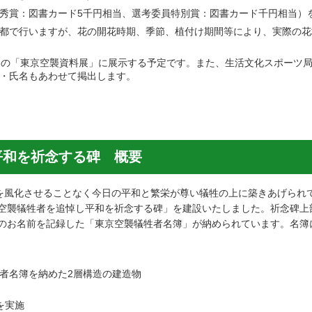
秀賞：図書カード5千円相当、選考委員特別賞：図書カード千円相当）
都で行いますが、花の開花時期、季節、植付け期間等により、実際の花
定の「東京空襲資料展」に展示する予定です。また、生活文化スポーツ
・氏名もあわせて掲出します。
平和を祈念する碑 概要
実を風化させることなく今日の平和と繁栄が尊い犠牲の上に築きあげられ
空襲犠牲者を追悼し平和を祈念する碑」を建設いたしました。祈念碑上
お名前を記録した「東京空襲犠牲者名簿」が納められています。名簿には
者名簿を納めた2層構造の建造物
を実施