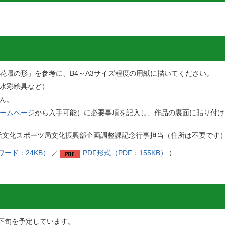
花壇の形」を参考に、B4～A3サイズ程度の用紙に描いてください。
水彩絵具など）
ん。
ームページ
から入手可能）に必要事項を記入し、作品の裏面に貼り付け
都生活文化スポーツ局文化振興部企画調整課記念行事担当（住所は不要です
ワード：24KB）
／
PDF形式（PDF：155KB）
）
）
月下旬を予定しています。