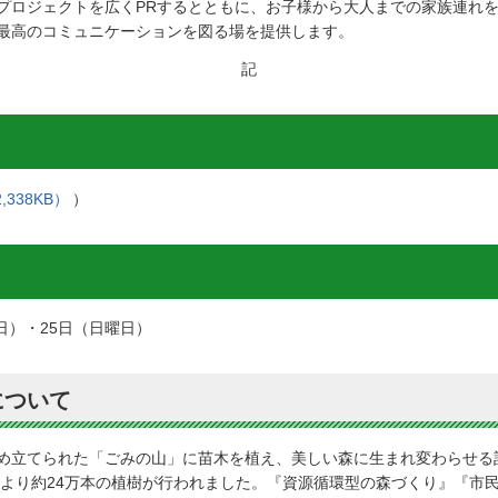
プロジェクトを広くPRするとともに、お子様から大人までの家族連れ
最高のコミュニケーションを図る場を提供します。
記
,338KB）
）
日）・25日（日曜日）
について
め立てられた「ごみの山」に苗木を植え、美しい森に生まれ変わらせる
働により約24万本の植樹が行われました。『資源循環型の森づくり』『市