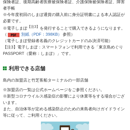
保険者証、後期高齢者医療被保険者証、介護保険被保険者証、障害
者手帳
※今年度初回のしまぽ通貨の購入前に身分証明書による本人認証が
必要です。
【注3】
※電子しまぽ
を発行することで購入できるようになります。
（
別紙（PDF：398KB）
参照）
（電子しまぽ登録者名義のクレジットカードのみ決済可能）
【注3】電子しまぽ：スマートフォンで利用できる「東京島めぐり
PASSPORT（愛称：しまぽ）」です。
利用できる店舗
島内の加盟店と竹芝客船ターミナルの一部店舗
※加盟店の一覧は公式ホームページをご参照ください。
※新型コロナウイルス感染症の影響により休業等をする場合がござ
います。
また、自治体等が定める感染防止のための来島者向けガイドライン
等に従って、ご利用ください。