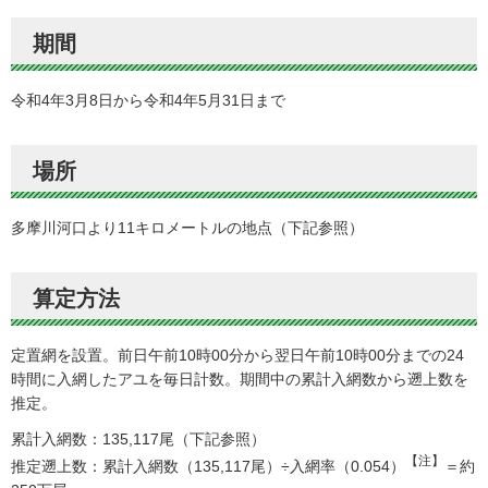
期間
令和4年3月8日から令和4年5月31日まで
場所
多摩川河口より11キロメートルの地点（下記参照）
算定方法
定置網を設置。前日午前10時00分から翌日午前10時00分までの24
時間に入網したアユを毎日計数。期間中の累計入網数から遡上数を
推定。
累計入網数：135,117尾（下記参照）
【注】
推定遡上数：累計入網数（135,117尾）÷入網率（0.054）
＝約