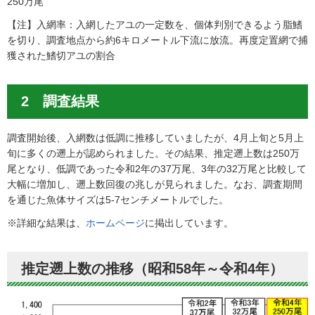
250万尾
【注】入網率：入網したアユの一定数を、個体判別できるよう脂鰭
を切り、調査地点から約6キロメートル下流に放流。再度定置網で捕
獲された鰭切アユの割合
2 調査結果
調査開始後、入網数は低調に推移していましたが、4月上旬と5月上
旬に多くの遡上が認められました。その結果、推定遡上数は250万
尾となり、低調であった令和2年の37万尾、3年の32万尾と比較して
大幅に増加し、遡上数回復の兆しが見られました。なお、調査期間
を通じた魚体サイズは5-7センチメートルでした。
※詳細な結果は、
ホームページ
に掲出しています。
推定遡上数の推移（昭和58年～令和4年）