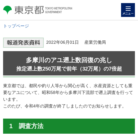
メニュー
東京都 TOKYO METROPOLITAN
GOVERNMENT
トップページ
2022年06月01日 産業労働局
多摩川のアユ遡上数回復の兆し
推定遡上数250万尾で前年（32万尾）の7倍超
東京都では、都民や釣り人等から関心が高く、水産資源としても重
要なアユについて、昭和58年から多摩川下流部で遡上調査を行って
います。
このたび、令和4年の調査が終了しましたのでお知らせします。
1 調査方法