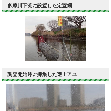
多摩川下流に設置した定置網
調査開始時に採集した遡上アユ