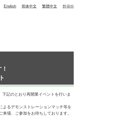
English
简体中文
繁體中文
한국어
す！
ト
て、下記のとおり再開業イベントを行いま
によるデモンストレーションマッチ等を
ご来場、ご参加をお待ちしております。