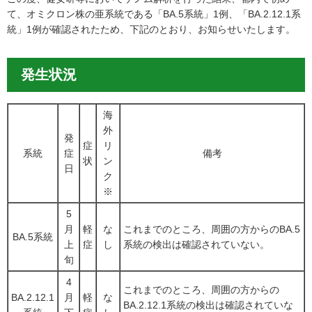
て、オミクロン株の亜系統である「BA.5系統」1例、「BA.2.12.1系
統」1例が確認されたため、下記のとおり、お知らせいたします。
発生状況
海
外
発
症
リ
系統
症
備考
状
ン
日
ク
※
5
月
軽
な
これまでのところ、周囲の方からのBA.5
BA.5系統
上
症
し
系統の検出は確認されていない。
旬
4
これまでのところ、周囲の方からの
BA.2.12.1
月
軽
な
BA.2.12.1系統の検出は確認されていな