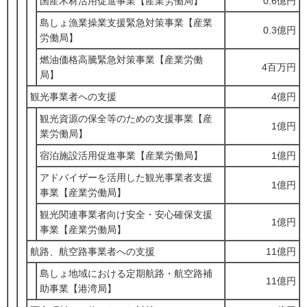
国産木材活用促進事業【産業労働局】
0.6億円
島しょ漁業操業支援緊急対策事業【産業
0.3億円
労働局】
燃油価格高騰緊急対策事業【産業労働
4百万円
局】
観光事業者への支援
4億円
観光資源の保全等のための支援事業【産
1億円
業労働局】
宿泊施設活用促進事業【産業労働局】
1億円
アドバイザーを活用した観光事業者支援
1億円
事業【産業労働局】
観光関連事業者向け安全・安心確保支援
1億円
事業【産業労働局】
航路、航空路事業者への支援
11億円
島しょ地域における定期航路・航空路補
11億円
助事業【港湾局】