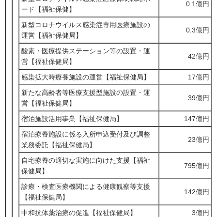
0.1億円
ード【福祉保健】
新型コロナウイルス感染症専用医療施設の
0.3億円
運営【福祉保健局】
酸素・医療提供ステーション等の設置・運
42億円
営【福祉保健局】
感染拡大時療養施設の運営【福祉保健局】
17億円
新たな高齢者等医療支援型施設の設置・運
39億円
営【福祉保健局】
宿泊施設活用事業【福祉保健局】
147億円
宿泊療養施設に係る入所申込受付及び調整
23億円
業務委託【福祉保健局】
自宅療養の適切な実施に向けた支援【福祉
795億円
保健局】
診療・検査医療機関による健康観察等支援
142億円
【福祉保健局】
中和抗体薬治療の促進【福祉保健局】
3億円