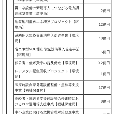
再エネ設備の新規導入につながる電力調
2億円
達構築事業【環境局】
地産地消型再エネ増強プロジェクト【環
12億円
境局】
系統用大規模蓄電池導入促進事業【環境
48億円
局】
省エネ型VOC排出削減設備導入促進事業
5億円
【環境局】
低公害・低燃費車の普及促進【環境局】
0.2億円
レアメタル緊急回収プロジェクト【環境
1億円
局】
医療施設自家発電設備整備・点検等支援
17億円
事業【福祉保健局】
高齢者・障害者支援施設等の停電時にお
8億円
けるBCP運用等支援事業【福祉保健局】
中小企業における危機管理対策促進事業