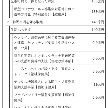
区市町村と一体となった対策
183億円
新型コロナウイルス感染症対応地方創生
183億円
臨時交付金（特別区分）【総務局】
2 都民生活を守る取組
148億円
生活への支援
140億円
ウクライナ避難民等に対する支援団体等
と連携したマッチング支援【生活文化ス
0.2億円
ポーツ局】
都営住宅等におけるウクライナ避難民等
0.5億円
への光熱水費等の支援【住宅政策本部】
こころといのちの相談・支援 東京ネッ
0.3億円
トワーク【福祉保健局】
デジタル機器導入による民生・児童委員
11億円
活動支援事業【福祉保健局】
フードパントリー緊急支援事業【福祉保
0.5億円
健局】
ひきこもりに係る支援事業【福祉保健