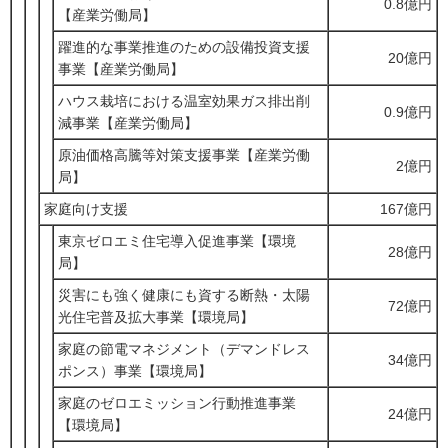
0.8億円
【産業労働局】
躍進的な事業推進のための設備投資支援
20億円
事業【産業労働局】
ハウス栽培における温室効果ガス排出削
0.9億円
減事業【産業労働局】
原油価格高騰等対策支援事業【産業労働
2億円
局】
家庭向け支援
167億円
東京ゼロエミ住宅導入促進事業【環境
28億円
局】
災害にも強く健康にも資する断熱・太陽
72億円
光住宅普及拡大事業【環境局】
家庭の節電マネジメント（デマンドレス
34億円
ポンス）事業【環境局】
家庭のゼロエミッション行動推進事業
24億円
【環境局】