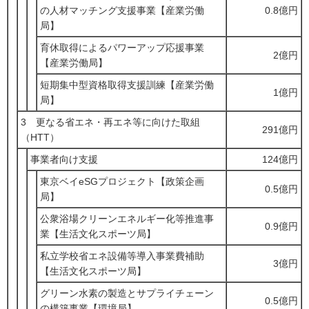
の人材マッチング支援事業【産業労働
0.8億円
局】
育休取得によるパワーアップ応援事業
2億円
【産業労働局】
短期集中型資格取得支援訓練【産業労働
1億円
局】
3 更なる省エネ・再エネ等に向けた取組
291億円
（HTT）
事業者向け支援
124億円
東京ベイeSGプロジェクト【政策企画
0.5億円
局】
公衆浴場クリーンエネルギー化等推進事
0.9億円
業【生活文化スポーツ局】
私立学校省エネ設備等導入事業費補助
3億円
【生活文化スポーツ局】
グリーン水素の製造とサプライチェーン
0.5億円
の構築事業【環境局】