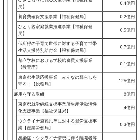
0.4億円
局】
養育費確保支援事業【福祉保健局】
0.2億円
ひとり親家庭就業推進事業【福祉保健
0.5億円
局】
低所得の子育て世帯に対する子育て世帯
0.7億円
生活支援特別給付金【福祉保健局】
都立学校における学校給食費支援事業
0.1億円
【教育庁】
東京都生活応援事業 みんなの暮らしを
125億円
守る！【総務局】
雇用を守る取組
8億円
東京都就労継続支援事業所生産活動活性
4億円
化支援事業【福祉保健局】
ウクライナ避難民等に対する就労支援事
0.3億円
業【産業労働局】
感染症・ウクライナ情勢に伴う離職者等