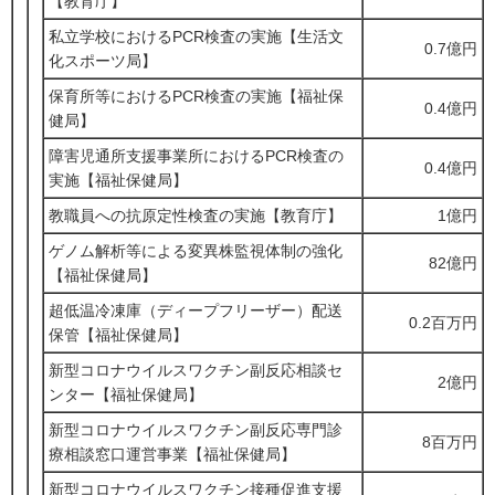
【教育庁】
私立学校におけるPCR検査の実施【生活文
0.7億円
化スポーツ局】
保育所等におけるPCR検査の実施【福祉保
0.4億円
健局】
障害児通所支援事業所におけるPCR検査の
0.4億円
実施【福祉保健局】
教職員への抗原定性検査の実施【教育庁】
1億円
ゲノム解析等による変異株監視体制の強化
82億円
【福祉保健局】
超低温冷凍庫（ディープフリーザー）配送
0.2百万円
保管【福祉保健局】
新型コロナウイルスワクチン副反応相談セ
2億円
ンター【福祉保健局】
新型コロナウイルスワクチン副反応専門診
8百万円
療相談窓口運営事業【福祉保健局】
新型コロナウイルスワクチン接種促進支援