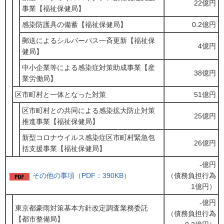
22億円
事業【福祉保健局】
感染防護具の備蓄【福祉保健局】
0.2億円
郵送によるシルバーパス一斉更新【福祉保
4億円
健局】
中小企業等による感染症対策助成事業【産
38億円
業労働局】
区市町村と一体となった対策
51億円
区市町村との共同による感染拡大防止対策
25億円
推進事業【福祉保健局】
新型コロナウイルス感染症区市町村緊急包
26億円
括支援事業【福祉保健局】
-億円
その他の事項（PDF：390KB）
（債務負担行為
1億円）
-億円
東京都豪雨対策基本方針改定調査業務委託
（債務負担行為
【都市整備局】