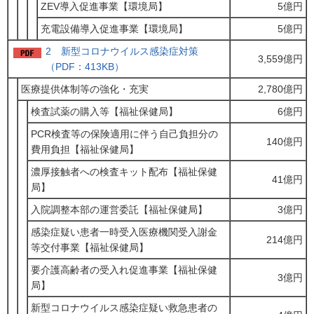
ZEV導入促進事業【環境局】
5億円
充電設備導入促進事業【環境局】
5億円
2 新型コロナウイルス感染症対策
3,559億円
（PDF：413KB）
医療提供体制等の強化・充実
2,780億円
検査試薬の購入等【福祉保健局】
6億円
PCR検査等の保険適用に伴う自己負担分の
140億円
費用負担【福祉保健局】
濃厚接触者への検査キット配布【福祉保健
41億円
局】
入院調整本部の運営委託【福祉保健局】
3億円
感染症疑い患者一時受入医療機関受入謝金
214億円
等交付事業【福祉保健局】
要介護高齢者の受入れ促進事業【福祉保健
3億円
局】
新型コロナウイルス感染症疑い救急患者の