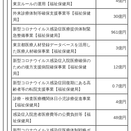
4億円
東京ルールの運用【福祉保健局】
外来診療体制等確保支援事業等【福祉保健
30億円
局】
新型コロナウイルス感染症医療提供体制緊
961億円
急整備事業【福祉保健局】
東京都医療人材登録データベースを活用し
3億円
た医療人材確保事業【福祉保健局】
新型コロナウイルス感染症入院医療確保の
ための後方支援病院確保事業【福祉保健
12億円
局】
新型コロナウイルス感染症回復期にある高
0.7億円
齢者等の転院支援事業【福祉保健局】
診療・検査医療機関休日小児診療促進事業
4億円
【福祉保健局】
感染症入院患者医療費等の公費負担等【福
48億円
祉保健局】
新型コロナウイルス感染症医療体制戦略ボ