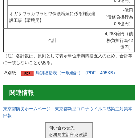
0.3億円）
-億円
オガサワラカワラヒワ保護増殖に係る施設建
（債務負担行為
設工事【環境局】
0.8億円）
4,283億円（債
合計
務負担行為42
億円）
（注）各計数は、原則として表示単位未満四捨五入のため、合計等
に一致しないことがある。
※別紙
局別総括表（一般会計）（PDF：405KB）
関連情報
東京都防災ホームページ 東京都新型コロナウイルス感染症対策本
部報
問い合わせ先
財務局主計部財政課