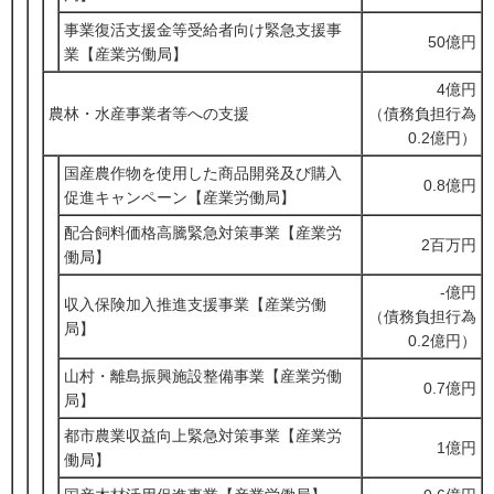
事業復活支援金等受給者向け緊急支援事
50億円
業【産業労働局】
4億円
農林・水産事業者等への支援
（債務負担行為
0.2億円）
国産農作物を使用した商品開発及び購入
0.8億円
促進キャンペーン【産業労働局】
配合飼料価格高騰緊急対策事業【産業労
2百万円
働局】
-億円
収入保険加入推進支援事業【産業労働
（債務負担行為
局】
0.2億円）
山村・離島振興施設整備事業【産業労働
0.7億円
局】
都市農業収益向上緊急対策事業【産業労
1億円
働局】