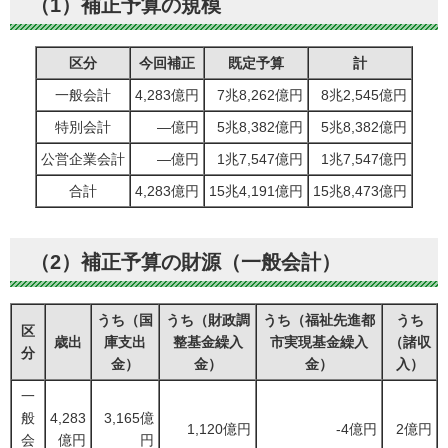
（1）補正予算の規模
区分
今回補正
既定予算
計
一般会計
4,283億円
7兆8,262億円
8兆2,545億円
特別会計
―億円
5兆8,382億円
5兆8,382億円
公営企業会計
―億円
1兆7,547億円
1兆7,547億円
合計
4,283億円
15兆4,191億円
15兆8,473億円
（2）補正予算の財源（一般会計）
うち（国
うち（財政調
うち（福祉先進都
うち
区
歳出
庫支出
整基金繰入
市実現基金繰入
（諸収
分
金）
金）
金）
入）
一
般
4,283
3,165億
1,120億円
-4億円
2億円
会
億円
円