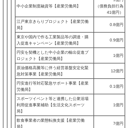
中小企業制度融資等【産業労働局】
（債務負担行為
41億円）
江戸東京きらりプロジェクト【産業労働
0.8億円
局】
東京や国内で作る工業製品等の調達・購
0.9億円
入促進キャンペーン【産業労働局】
円安を契機とした中小企業の輸出促進プ
1億円
ロジェクト【産業労働局】
原油価格高騰等に伴う経営基盤安定化緊
12億円
急対策事業【産業労働局】
円安進行等対応緊急サポート事業【産業
0.1億円
労働局】
スポーツイベント等と連携した公衆浴場
利用促進事業補助【生活文化スポーツ
1億円
局】
飲食事業者の業態転換支援【産業労働
7億円
局】