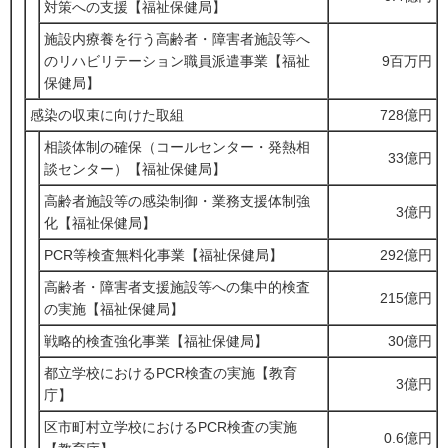
対策への支援【福祉保健局】
施設内療養を行う高齢者・障害者施設等へ
のリハビリテーション職員派遣事業【福祉
9百万円
保健局】
感染の収束に向けた取組
728億円
相談体制の確保（コールセンター・発熱相
33億円
談センター）【福祉保健局】
高齢者施設等の感染制御・業務支援体制強
3億円
化【福祉保健局】
PCR等検査無料化事業【福祉保健局】
292億円
高齢者・障害者支援施設等への集中的検査
215億円
の実施【福祉保健局】
戦略的検査強化事業【福祉保健局】
30億円
都立学校におけるPCR検査の実施【教育
3億円
庁】
区市町村立学校におけるPCR検査の実施
0.6億円