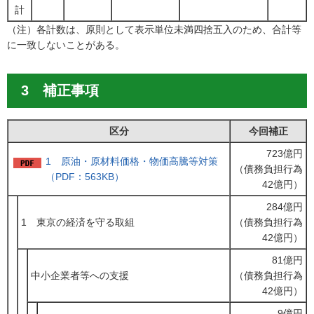
計
（注）各計数は、原則として表示単位未満四捨五入のため、合計等
に一致しないことがある。
3 補正事項
区分
今回補正
723億円
1 原油・原材料価格・物価高騰等対策
（債務負担行為
（PDF：563KB）
42億円）
284億円
1 東京の経済を守る取組
（債務負担行為
42億円）
81億円
中小企業者等への支援
（債務負担行為
42億円）
9億円