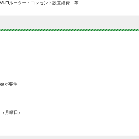
i-Fiルーター・コンセント設置経費 等
開始が要件
日（月曜日）