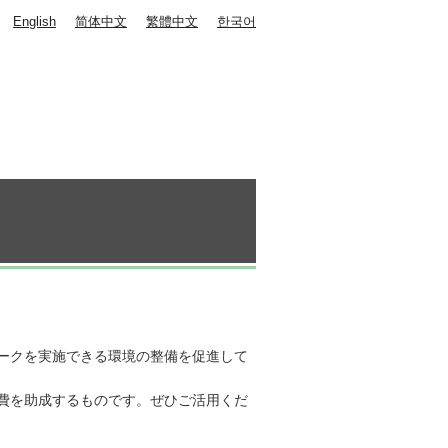
English
简体中文
繁體中文
한국어
ークを実施できる環境の整備を促進して
費を助成するものです。ぜひご活用くだ