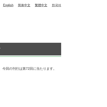
English
简体中文
繁體中文
한국어
て
、今回の刊行は第72回に当たります。