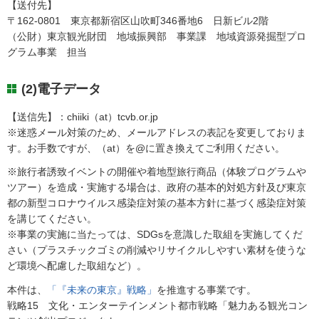
【送付先】
〒162-0801 東京都新宿区山吹町346番地6 日新ビル2階
（公財）東京観光財団 地域振興部 事業課 地域資源発掘型プロ
グラム事業 担当
(2)電子データ
【送信先】：chiiki（at）tcvb.or.jp
※迷惑メール対策のため、メールアドレスの表記を変更しておりま
す。お手数ですが、（at）を@に置き換えてご利用ください。
※旅行者誘致イベントの開催や着地型旅行商品（体験プログラムや
ツアー）を造成・実施する場合は、政府の基本的対処方針及び東京
都の新型コロナウイルス感染症対策の基本方針に基づく感染症対策
を講じてください。
※事業の実施に当たっては、SDGsを意識した取組を実施してくだ
さい（プラスチックゴミの削減やリサイクルしやすい素材を使うな
ど環境へ配慮した取組など）。
本件は、
「『未来の東京』戦略」
を推進する事業です。
戦略15 文化・エンターテインメント都市戦略「魅力ある観光コン