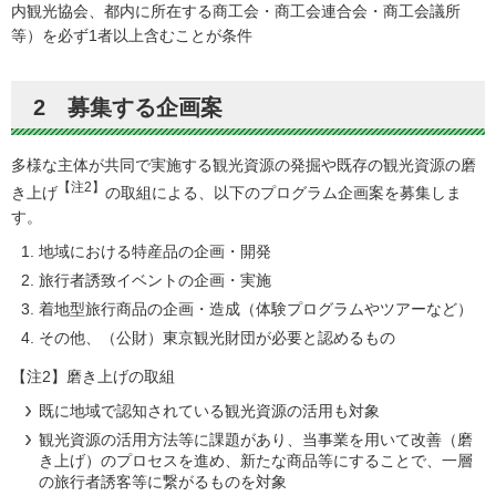
内観光協会、都内に所在する商工会・商工会連合会・商工会議所
等）を必ず1者以上含むことが条件
2 募集する企画案
多様な主体が共同で実施する観光資源の発掘や既存の観光資源の磨
【注2】
き上げ
の取組による、以下のプログラム企画案を募集しま
す。
地域における特産品の企画・開発
旅行者誘致イベントの企画・実施
着地型旅行商品の企画・造成（体験プログラムやツアーなど）
その他、（公財）東京観光財団が必要と認めるもの
【注2】磨き上げの取組
既に地域で認知されている観光資源の活用も対象
観光資源の活用方法等に課題があり、当事業を用いて改善（磨
き上げ）のプロセスを進め、新たな商品等にすることで、一層
の旅行者誘客等に繋がるものを対象