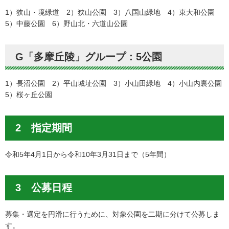
1）狭山・境緑道 2）狭山公園 3）八国山緑地 4）東大和公園
5）中藤公園 6）野山北・六道山公園
G「多摩丘陵」グループ：5公園
1）長沼公園 2）平山城址公園 3）小山田緑地 4）小山内裏公園
5）桜ヶ丘公園
2 指定期間
令和5年4月1日から令和10年3月31日まで（5年間）
3 公募日程
募集・選定を円滑に行うために、対象公園を二期に分けて公募しま
す。