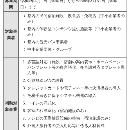
募集期
令和4年4月1日（金曜日）から令和5年3月31日（金曜
間
日）まで
都内の民間宿泊施設、飲食店・免税店（中小企業者の
み）
都内の体験型コンテンツ提供施設等（中小企業者の
対象事
み）
業者
都内の観光バス事業者
中小企業団体・グループ
多言語対応（施設・店舗の案内表示・ホームページ・
パンフレット等の多言語化、多言語対応タブレット導
入等）
公衆無線LANの設置
クレジットカードや電子マネー等の決済機器の導入
免税手続きに係るシステム機器の導入
補助対
トイレの洋式化
象事業
客室の和洋室化（宿泊施設のみ）
テレビの国際放送設備の整備（宿泊施設のみ）
外国人旅行者の受入対応等に係る人材育成