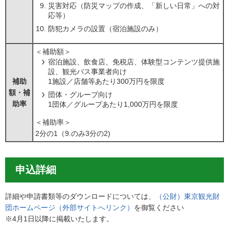
災害対応（防災マップの作成、「新しい日常」への対
応等）
防犯カメラの設置（宿泊施設のみ）
＜補助額＞
宿泊施設、飲食店、免税店、体験型コンテンツ提供施
設、観光バス事業者向け
補助
1施設／店舗等あたり300万円を限度
額・補
団体・グループ向け
助率
1団体／グループあたり1,000万円を限度
＜補助率＞
2分の1（9.のみ3分の2)
申込詳細
詳細や申請書類等のダウンロードについては、
（公財）東京観光財
団ホームページ（外部サイトへリンク）
を御覧ください
※4月1日以降に掲載いたします。