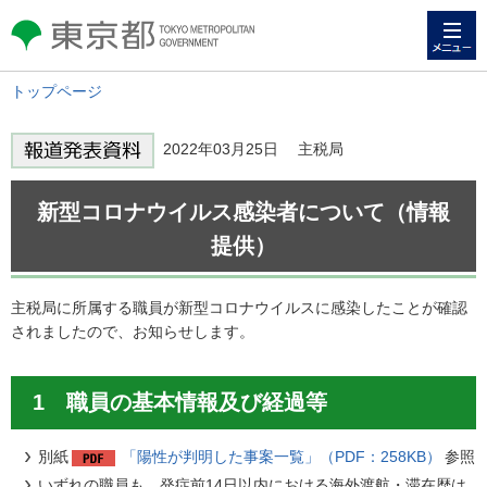
メニュー
東京都 TOKYO METROPOLITAN
GOVERNMENT
トップページ
2022年03月25日 主税局
新型コロナウイルス感染者について（情報
提供）
主税局に所属する職員が新型コロナウイルスに感染したことが確認
されましたので、お知らせします。
1 職員の基本情報及び経過等
別紙
「陽性が判明した事案一覧」（PDF：258KB）
参照
いずれの職員も、発症前14日以内における海外渡航・滞在歴は