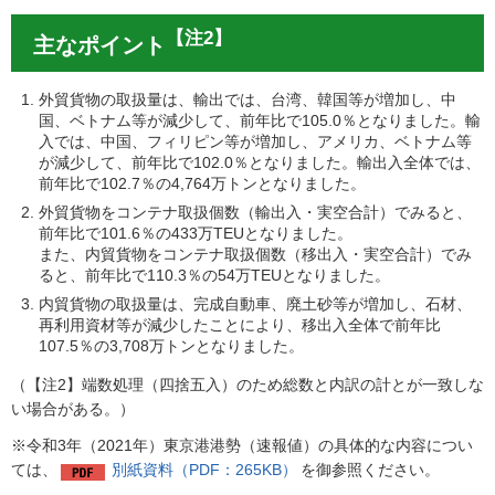
【注2】
主なポイント
外貿貨物の取扱量は、輸出では、台湾、韓国等が増加し、中
国、ベトナム等が減少して、前年比で105.0％となりました。輸
入では、中国、フィリピン等が増加し、アメリカ、ベトナム等
が減少して、前年比で102.0％となりました。輸出入全体では、
前年比で102.7％の4,764万トンとなりました。
外貿貨物をコンテナ取扱個数（輸出入・実空合計）でみると、
前年比で101.6％の433万TEUとなりました。
また、内貿貨物をコンテナ取扱個数（移出入・実空合計）でみ
ると、前年比で110.3％の54万TEUとなりました。
内貿貨物の取扱量は、完成自動車、廃土砂等が増加し、石材、
再利用資材等が減少したことにより、移出入全体で前年比
107.5％の3,708万トンとなりました。
（【注2】端数処理（四捨五入）のため総数と内訳の計とが一致しな
い場合がある。）
※令和3年（2021年）東京港港勢（速報値）の具体的な内容につい
ては、
別紙資料（PDF：265KB）
を御参照ください。