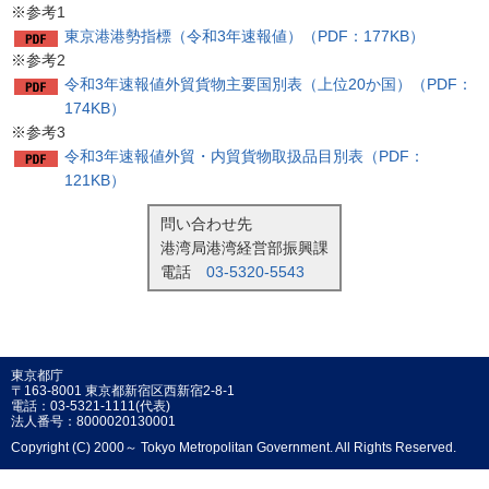
※参考1
東京港港勢指標（令和3年速報値）（PDF：177KB）
※参考2
令和3年速報値外貿貨物主要国別表（上位20か国）（PDF：
174KB）
※参考3
令和3年速報値外貿・内貿貨物取扱品目別表（PDF：
121KB）
問い合わせ先
港湾局港湾経営部振興課
電話
03-5320-5543
東京都庁
〒163-8001 東京都新宿区西新宿2-8-1
電話：03-5321-1111(代表)
法人番号：8000020130001
Copyright (C) 2000～ Tokyo Metropolitan Government. All Rights Reserved.