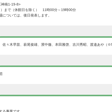
1-19-8>
）まで（休館日を除く） 11時00分～19時00分
場については、後日発表します。
、佐々木早苗、萩尾俊雄、濱中徹、本田雅啓、吉川秀昭、渡邉あや（※5
団
する事業です。