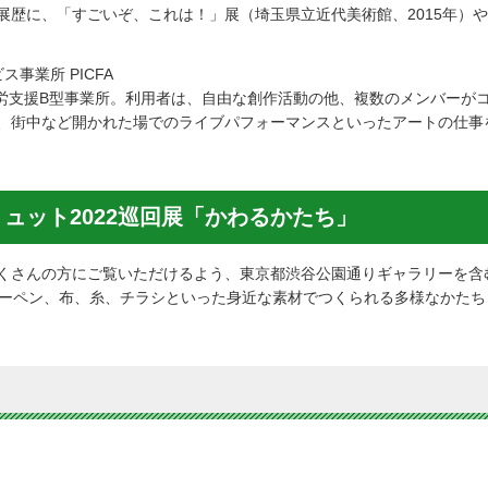
展歴に、「すごいぞ、これは！」展（埼玉県立近代美術館、2015年）
事業所 PICFA
者就労支援B型事業所。利用者は、自由な創作活動の他、複数のメンバーが
、街中など開かれた場でのライブパフォーマンスといったアートの仕事
ュット2022巡回展「かわるかたち」
くさんの方にご覧いただけるよう、東京都渋谷公園通りギャラリーを含
ラーペン、布、糸、チラシといった身近な素材でつくられる多様なかた