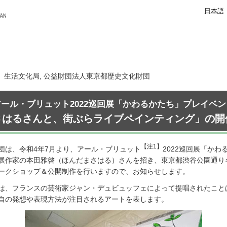
日本語
日 生活文化局, 公益財団法人東京都歴史文化財団
アール・ブリュット2022巡回展「かわるかたち」プレイベン
さはるさんと、街ぶらライブペインティング」の開
【注1】
団は、令和4年7月より、アール・ブリュット
2022巡回展「か
展作家の本田雅啓（ほんだまさはる）さんを招き、東京都渋谷公園通り
ークショップ＆公開制作を行いますので、お知らせします。
rut）は、フランスの芸術家ジャン・デュビュッフェによって提唱された
自の発想や表現方法が注目されるアートを表します。