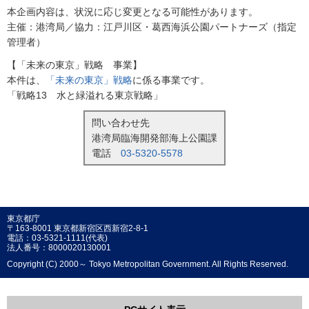
本企画内容は、状況に応じ変更となる可能性があります。
主催：港湾局／協力：江戸川区・葛西海浜公園パートナーズ（指定
管理者）
【「未来の東京」戦略 事業】
本件は、
「未来の東京」戦略
に係る事業です。
「戦略13 水と緑溢れる東京戦略」
問い合わせ先
港湾局臨海開発部海上公園課
電話
03-5320-5578
東京都庁
〒163-8001 東京都新宿区西新宿2-8-1
電話：03-5321-1111(代表)
法人番号：8000020130001
Copyright (C) 2000～ Tokyo Metropolitan Government. All Rights Reserved.