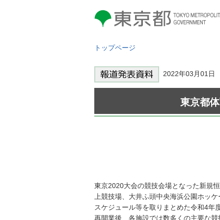
東京都 TOKYO METROPOLITAN
GOVERNMENT
トップページ
2022年03月0
東京都体
東京2020大会の競技会場となった新規
上競技場、大井ふ頭中央海浜公園ホッケ
スケジュール等を取りまとめた令和4年
再開業後、各施設では数多くの主要な競