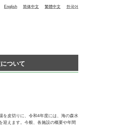
English
简体中文
繁體中文
한국어
定について
ー場を皮切りに、令和4年度には、海の森水
を迎えます。今般、各施設の概要や年間