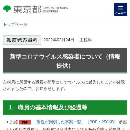
メニュー
東京都 TOKYO METROPOLITAN
GOVERNMENT
トップページ
2022年02月24日 主税局
新型コロナウイルス感染者について（情報
提供）
主税局に所属する職員が新型コロナウイルスに感染したことが確認
されましたので、お知らせします。
1 職員の基本情報及び経過等
別紙
「陽性が判明した事案一覧」（PDF：250KB）
参照
いずれの職員も、発症前14日以内における海外渡航・滞在歴は