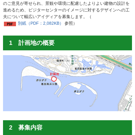
のご意見が寄せられ、景観や環境に配慮したよりよい建物の設計を
進めるため、ビジターセンターのイメージに対するデザインへの工
夫について幅広いアイディアを募集します。（
別紙（PDF：2,082KB）
参照）
1 計画地の概要
2 募集内容