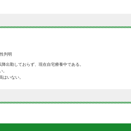
性判明
勤以降出勤しておらず、現在自宅療養中である。
い。
員はいない。