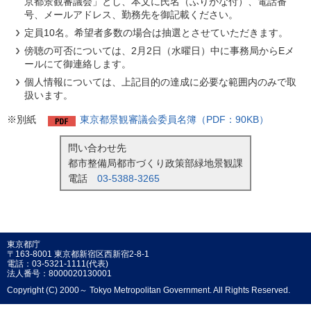
京都景観審議会」とし、本文に氏名（ふりがな付）、電話番
号、メールアドレス、勤務先を御記載ください。
定員10名。希望者多数の場合は抽選とさせていただきます。
傍聴の可否については、2月2日（水曜日）中に事務局からEメ
ールにて御連絡します。
個人情報については、上記目的の達成に必要な範囲内のみで取
扱います。
※別紙
東京都景観審議会委員名簿（PDF：90KB）
問い合わせ先
都市整備局都市づくり政策部緑地景観課
電話
03-5388-3265
東京都庁
〒163-8001 東京都新宿区西新宿2-8-1
電話：03-5321-1111(代表)
法人番号：8000020130001
Copyright (C) 2000～ Tokyo Metropolitan Government. All Rights Reserved.