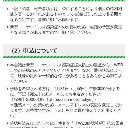
上記「議事 報告事項」は、公にすることにより個人の権利利
益を害するおそれがあるものとして会議に諮った上で非公開と
なる予定です。事前に御了承願います。
新型コロナウイルス感染症への対応のため、会議の予定が変更
となる場合がありますので、御了承ください。
（2）申込について
本会議は新型コロナウイルス感染症拡大防止の観点から、WEB
上での傍聴のみとさせていただきます。なお、通信状況によっ
て、映像の乱れや一時的な停止があることをあらかじめ御了承
ください。
傍聴を希望される方は、1月31日（月曜日）午後0時00分まで
に、下記【宛先】にEメールにてお申込みください。
【宛先】S0000169（at）section.metro.tokyo.jp
※迷惑メール対策のため、メールアドレスの表記を変更してお
ります。お手数ですが、（at）を@に置き換えてご利用くださ
い。
傍聴申込みに当たっては、件名を「【WEB傍聴希望】第53回東