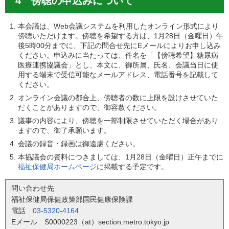
4 傍聴の申込みについて
本会議は、Web会議システムを利用したオンライン形式により
傍聴いただけます。傍聴を希望する方は、1月28日（金曜日）午
後5時00分までに、下記の問合せ先にEメールによりお申し込み
ください。申込みに当たっては、件名を「【傍聴希望】糖尿病
医療連携協議会」とし、本文に、御所属、氏名、会議当日に使
用する端末で受信可能なメールアドレス、電話番号を記載して
ください。
オンライン会議の都合上、傍聴者の数に上限を設けさせていた
だくことがありますので、御容赦ください。
議事の内容により、傍聴を一部制限させていただく場合があり
ますので、御了承願います。
会議の録音・録画は御遠慮ください。
本協議会の資料につきましては、1月28日（金曜日）正午までに
福祉保健局ホームページ
に掲載する予定です。
問い合わせ先
福祉保健局保健政策部国民健康保険課
電話
03-5320-4164
Eメール S0000223（at）section.metro.tokyo.jp