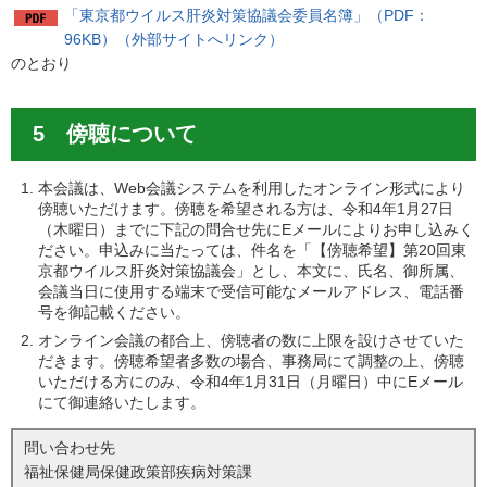
「東京都ウイルス肝炎対策協議会委員名簿」（PDF：
96KB）（外部サイトへリンク）
のとおり
5 傍聴について
本会議は、Web会議システムを利用したオンライン形式により
傍聴いただけます。傍聴を希望される方は、令和4年1月27日
（木曜日）までに下記の問合せ先にEメールによりお申し込みく
ださい。申込みに当たっては、件名を「【傍聴希望】第20回東
京都ウイルス肝炎対策協議会」とし、本文に、氏名、御所属、
会議当日に使用する端末で受信可能なメールアドレス、電話番
号を御記載ください。
オンライン会議の都合上、傍聴者の数に上限を設けさせていた
だきます。傍聴希望者多数の場合、事務局にて調整の上、傍聴
いただける方にのみ、令和4年1月31日（月曜日）中にEメール
にて御連絡いたします。
問い合わせ先
福祉保健局保健政策部疾病対策課