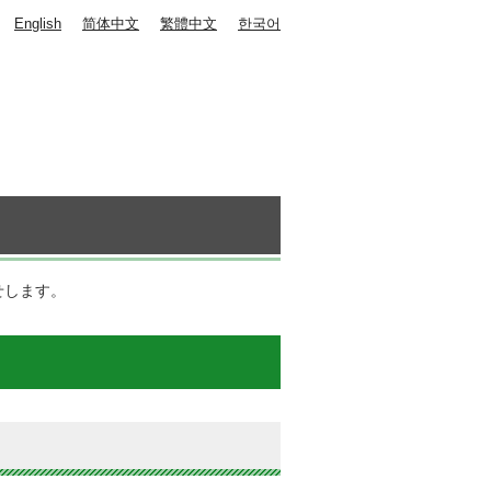
English
简体中文
繁體中文
한국어
せします。