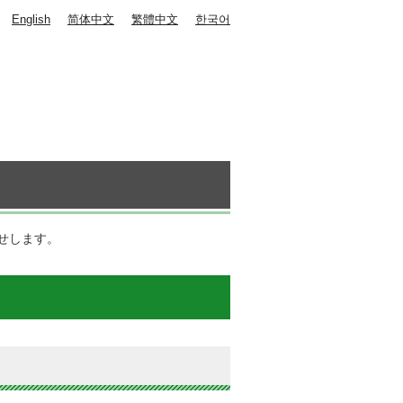
English
简体中文
繁體中文
한국어
せします。