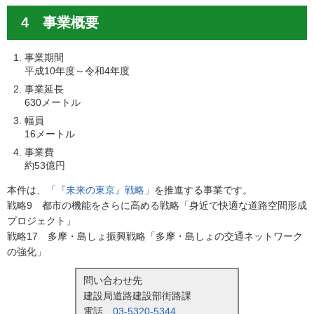
4 事業概要
事業期間
平成10年度～令和4年度
事業延長
630メートル
幅員
16メートル
事業費
約53億円
本件は、
「『未来の東京』戦略」
を推進する事業です。
戦略9 都市の機能をさらに高める戦略「身近で快適な道路空間形成
プロジェクト」
戦略17 多摩・島しょ振興戦略「多摩・島しょの交通ネットワーク
の強化」
問い合わせ先
建設局道路建設部街路課
電話
03-5320-5344