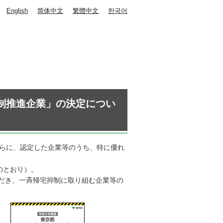
English
简体中文
繁體中文
한국어
制推進企業」の決定につい
さらに、認定した企業等のうち、特に優れ
のとおり）。
だき、一斉帰宅抑制に取り組む企業等の