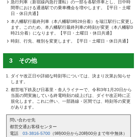
急行列車（新宿線内急行運転）の一部を各駅停車とし、日中時
間帯における通過駅での乗車機会を増やします。【平日・土曜
日・休日共通】
本八幡駅行最終列車（本八幡駅0時28分着）を瑞江駅行に変更し
ます。このため、本八幡駅行最終列車の時刻が変更（本八幡駅0
時21分着）になります。【平日・土曜日・休日共通】
時刻、行先、種別を変更します。【平日・土曜日・休日共通】
3 その他
ダイヤ改正日や詳細な時刻等については、決まり次第お知らせ
します。
都営地下鉄及び日暮里・舎人ライナーで、令和3年1月20日から
当面の間実施している終電時刻の繰上げは、ダイヤ改正時に正
規化します。これに伴い、一部路線・区間では、時刻等の変更
があります。
問い合わせ先
都営交通お客様センター
電話
03-3816-5700
（9時00分から20時00分まで年中無休）