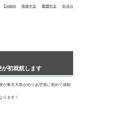
English
简体中文
繁體中文
한국어
便が初就航します
便が東京大島かめりあ空港に初めて就航
なります！