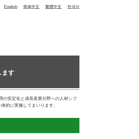
English
简体中文
繁體中文
한국어
します
用の安定化と成長産業分野への人材シフ
一体的に実施してまいります。