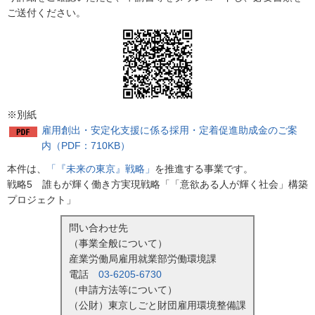
ご送付ください。
※別紙
雇用創出・安定化支援に係る採用・定着促進助成金のご案
内（PDF：710KB）
本件は、
「『未来の東京』戦略」
を推進する事業です。
戦略5 誰もが輝く働き方実現戦略「「意欲ある人が輝く社会」構築
プロジェクト」
問い合わせ先
（事業全般について）
産業労働局雇用就業部労働環境課
電話
03-6205-6730
（申請方法等について）
（公財）東京しごと財団雇用環境整備課