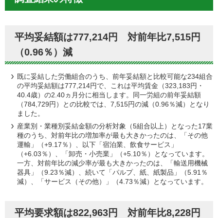
平均妥結額は777,214円 対前年比7,515円
（0.96％）減
既に妥結した労働組合のうち、前年妥結額と比較可能な234組合
の平均妥結額は777,214円で、これは平均賃金（323,183円・
40.4歳）の2.40ヵ月分に相当します。同一労組の前年妥結額
（784,729円）との比較では、7,515円の減（0.96％減）となり
ました。
産業別・業種別妥結金額の分析対象（5組合以上）となった17業
種のうち、対前年比の増加率が最も大きかったのは、「その他
運輸」（+9.17％）、以下「宿泊業、飲食サービス」
（+6.03％）、「卸売・小売業」（+5.10％）となっています。
一方、対前年比の減少率が最も大きかったのは、「輸送用機械
器具」（9.23％減）、続いて「パルプ、紙、紙製品」（5.91％
減）、「サービス（その他）」（4.73％減）となっています。
平均要求額は822,963円 対前年比8,228円