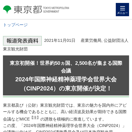
メニュー
東京都 TOKYO METROPOLITAN
GOVERNMENT
トップページ
2021年11月01日 産業労働局, 公益財団法人
東京観光財団
東京初開催！世界約50ヵ国、2,500名が集まる国際
会議
2024年国際神経精神薬理学会世界大会
（CINP2024）の東京開催が決定！
東京都及び（公財）東京観光財団では、東京の魅力を国内外にアピ
ールする機会であるとともに、高い経済波及効果が期待できる国際
【注】
会議などMICE
の誘致を積極的に推進しています。
この度、「2024年国際神経精神薬理学会世界大会（CINP2024）」
の誘致に向けて、CINP2024誘致委員会及び日本政府観光局