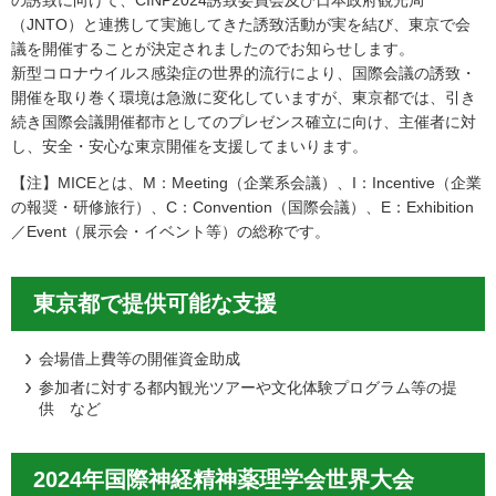
（JNTO）と連携して実施してきた誘致活動が実を結び、東京で会
議を開催することが決定されましたのでお知らせします。
新型コロナウイルス感染症の世界的流行により、国際会議の誘致・
開催を取り巻く環境は急激に変化していますが、東京都では、引き
続き国際会議開催都市としてのプレゼンス確立に向け、主催者に対
し、安全・安心な東京開催を支援してまいります。
【注】MICEとは、M：Meeting（企業系会議）、I：Incentive（企業
の報奨・研修旅行）、C：Convention（国際会議）、E：Exhibition
／Event（展示会・イベント等）の総称です。
東京都で提供可能な支援
会場借上費等の開催資金助成
参加者に対する都内観光ツアーや文化体験プログラム等の提
供 など
2024年国際神経精神薬理学会世界大会