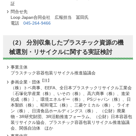
証
問合せ先
Loop Japan合同会社 広報担当 冨田氏
電話
045-264-9466
（2） 分別収集したプラスチック資源の機
械選別・リサイクルに関する実証検討
事業主体
プラスチック容器包装リサイクル推進協議会
【注】
参画企業・団体
（株）トベ商事、EEFA、全日本プラスチックリサイクル工業会
〔石塚化学産業（株）、いその（株）、高六商事（株）、進栄
化成（株）〕、環境エネルギー（株）、PSジャパン（株）、日
本製鉄（株）、昭和電工（株）、三菱ケミカル（株）、ライオ
ン（株）、日清食品ホールディングス（株）、（公財）廃棄
物・3R研究財団、3R活動推進フォーラム、（公財）日本容器包
装リサイクル協会、プラスチック容器包装リサイクル推進協議
会、関係自治体 ほか
事業内容