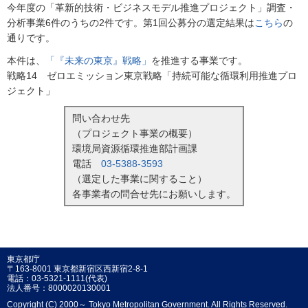
今年度の「革新的技術・ビジネスモデル推進プロジェクト」調査・
分析事業6件のうちの2件です。第1回公募分の選定結果は
こちら
の
通りです。
本件は、
「『未来の東京』戦略」
を推進する事業です。
戦略14 ゼロエミッション東京戦略「持続可能な循環利用推進プロ
ジェクト」
問い合わせ先
（プロジェクト事業の概要）
環境局資源循環推進部計画課
電話
03-5388-3593
（選定した事業に関すること）
各事業者の問合せ先にお願いします。
東京都庁
〒163-8001 東京都新宿区西新宿2-8-1
電話：03-5321-1111(代表)
法人番号：8000020130001
Copyright (C) 2000～ Tokyo Metropolitan Government. All Rights Reserved.