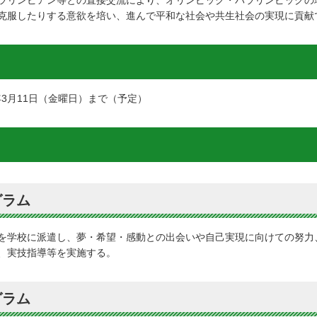
ラリンピアン等との直接交流により、オリンピック・パラリンピックの
克服したりする意欲を培い、進んで平和な社会や共生社会の実現に貢献
年3月11日（金曜日）まで（予定）
グラム
を学校に派遣し、夢・希望・感動との出会いや自己実現に向けての努力
、実技指導等を実施する。
グラム