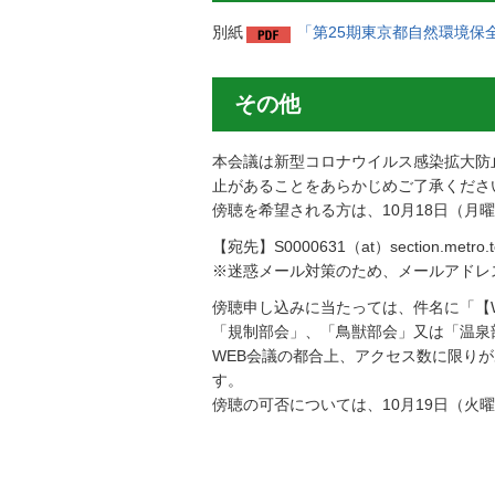
別紙
「第25期東京都自然環境保全
その他
本会議は新型コロナウイルス感染拡大防
止があることをあらかじめご了承くださ
傍聴を希望される方は、10月18日（月
【宛先】S0000631（at）section.metro.to
※迷惑メール対策のため、メールアドレ
傍聴申し込みに当たっては、件名に「【W
「規制部会」、「鳥獣部会」又は「温泉
WEB会議の都合上、アクセス数に限り
す。
傍聴の可否については、10月19日（火