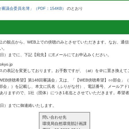
審議会委員名簿」（PDF：154KB）
のとおり
止の観点から、WEB上での傍聴のみとさせていただきます。なお、通
い。
曜日）までに、下記【宛先】にEメールにてお申込みください。
kyo.jp
スの表記を変更しております。お手数ですが、（at）を＠に置き換えて
EB傍聴希望】第148回審議会」又は、「【WEB傍聴希望】○○部会」
部会」）を記載し、本文に氏名（ふりがな付）、電話番号、メールアド
がありますので、1社（団体）につき1名迄とさせていただきます。希望
曜日）までに御連絡いたします。
問い合わせ先
環境局自然環境部計画課