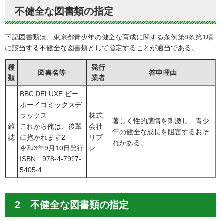
不健全な図書類の指定
下記図書類は、東京都青少年の健全な育成に関する条例第8条第1項
に該当する不健全な図書類として指定することが適当である。
種
発行
図書名等
答申理由
類
業者
BBC DELUXE ビー
ボーイコミックスデ
ラックス
株式
著しく性的感情を刺激し、青少
雑
これから俺は、後輩
会社
年の健全な成長を阻害するおそ
誌
に抱かれます2
リブ
れがある。
令和3年9月10日発行
レ
ISBN 978-4-7997-
5405-4
2 不健全な図書類の指定