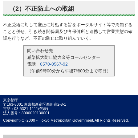
（2）不正防止への取組
不正受給に対して厳正に対処する旨をポータルサイト等で周知する
ことと併せ、引き続き関係局及び各保健所と連携して営業実態の確
認を行うなど、不正の防止に取り組んでいく。
問い合わせ先
感染拡大防止協力金等コールセンター
電話
0570-0567-92
（午前9時00分から午後7時00分まで毎日）
東京都庁
〒163-8001 東京都新宿区西新宿2-8-1
電話：03-5321-1111(代表)
法人番号：8000020130001
Copyright (C) 2000～ Tokyo Metropolitan Government. All Rights Reserved.