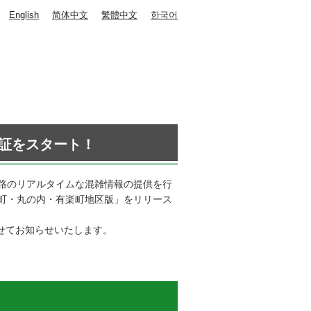
English
简体中文
繁體中文
한국어
実証をスタート！
路のリアルタイムな混雑情報の提供を行
I 大手町・丸の内・有楽町地区版」をリリース
せてお知らせいたします。
」