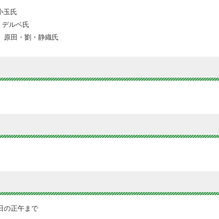
・小玉氏
ル・デルベ氏
EO 原田・劉・静織氏
前日の正午まで