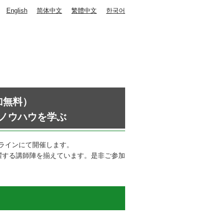
English
简体中文
繁體中文
한국어
加無料）
ノウハウを学ぶ
ラインにて開催します。
躍する講師陣を揃えています。是非ご参加