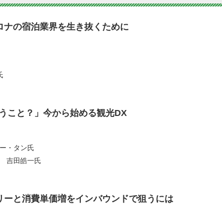
ロナの宿泊業界を生き抜くために
氏
いうこと？」今から始める観光DX
ー・タン氏
 吉田皓一氏
リーと消費単価増をインバウンドで狙うには