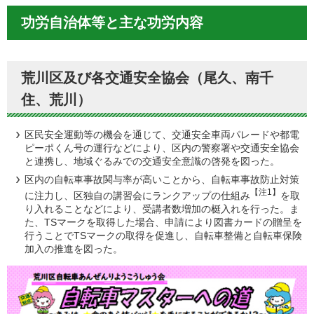
功労自治体等と主な功労内容
荒川区及び各交通安全協会（尾久、南千
住、荒川）
区民安全運動等の機会を通じて、交通安全車両パレードや都電
ピーポくん号の運行などにより、区内の警察署や交通安全協会
と連携し、地域ぐるみでの交通安全意識の啓発を図った。
区内の自転車事故関与率が高いことから、自転車事故防止対策
【注1】
に注力し、区独自の講習会にランクアップの仕組み
を取
り入れることなどにより、受講者数増加の梃入れを行った。ま
た、TSマークを取得した場合、申請により図書カードの贈呈を
行うことでTSマークの取得を促進し、自転車整備と自転車保険
加入の推進を図った。