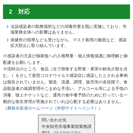
2 対応
当該感染者の勤務場所などの消毒作業を既に実施しており、市
場業務全体への影響はありません。
保健所の指導なども受けながら、マスク着用の徹底など、感染
拡大防止に取り組んでいます。
※感染者の方及び御家族への人権尊重・個人情報保護に御理解と御
配慮をお願いします。
※現時点のところ、食品（生で喫食する野菜・果実や鮮魚介類を含
む。）を介して新型コロナウイルス感染症に感染したとされる事例
は報告されていません。製造、流通、調理、販売等の各段階で、食
品取扱者の体調管理やこまめな手洗い、アルコール等による手指の
消毒、咳エチケットなど、通常の食中毒予防のために行っている一
般的な衛生管理が実施されていれば心配する必要はありません。
（
農林水産省ホームページ（外部サイトへリンク）
）
問い合わせ先
中央卸売市場事業部業務課