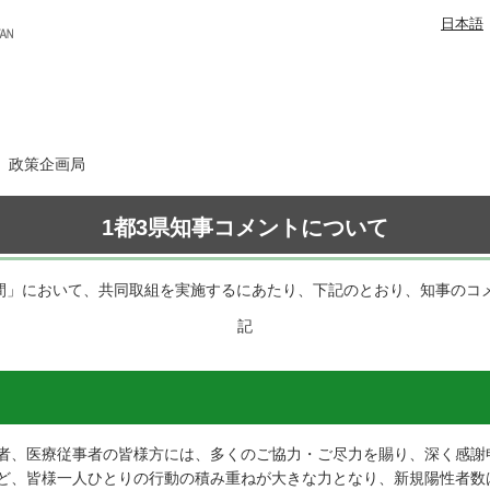
日本語
日 政策企画局
1都3県知事コメントについて
期間」において、共同取組を実施するにあたり、下記のとおり、知事のコ
記
者、医療従事者の皆様方には、多くのご協力・ご尽力を賜り、深く感謝
ど、皆様一人ひとりの行動の積み重ねが大きな力となり、新規陽性者数