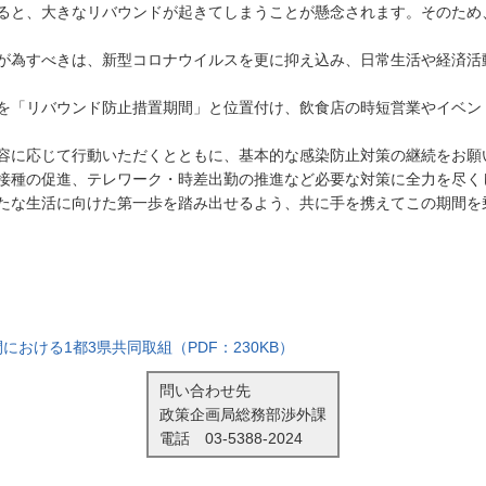
ると、大きなリバウンドが起きてしまうことが懸念されます。そのため
が為すべきは、新型コロナウイルスを更に抑え込み、日常生活や経済活
4日を「リバウンド防止措置期間」と位置付け、飲食店の時短営業やイベ
容に応じて行動いただくとともに、基本的な感染防止対策の継続をお願
接種の促進、テレワーク・時差出勤の推進など必要な対策に全力を尽く
たな生活に向けた第一歩を踏み出せるよう、共に手を携えてこの期間を
おける1都3県共同取組（PDF：230KB）
問い合わせ先
政策企画局総務部渉外課
電話
03-5388-2024