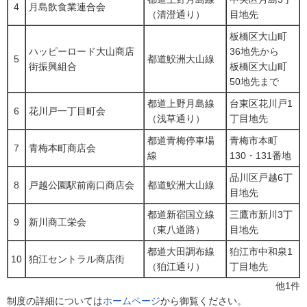
4
月島飲食業連合会
（清澄通り）
目地先
板橋区大山町
ハッピーロード大山商店
36地先から
5
都道鮫洲大山線
街振興組合
板橋区大山町
50地先まで
都道上野月島線
台東区花川戸1
6
花川戸一丁目町会
（浅草通り）
丁目地先
都道青梅停車場
青梅市本町
7
青梅本町商店会
線
130・131番地
品川区戸越6丁
8
戸越公園駅前南口商店会
都道鮫洲大山線
目地先
都道新宿国立線
三鷹市新川3丁
9
新川商工栄会
（東八道路）
目地先
都道大田調布線
狛江市中和泉1
10
狛江セントラル商店街
（狛江通り）
丁目地先
他1件
制度の詳細については
ホームページ
から御覧ください。