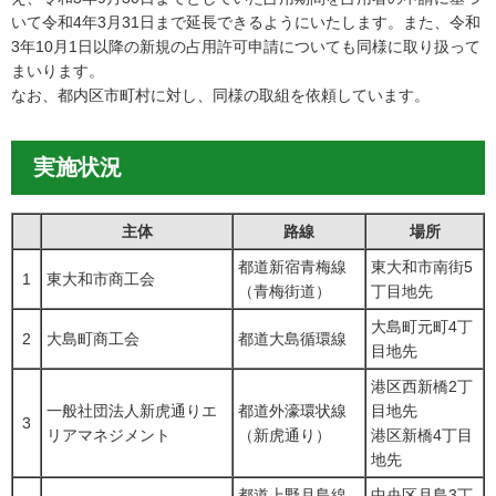
いて令和4年3月31日まで延長できるようにいたします。また、令和
3年10月1日以降の新規の占用許可申請についても同様に取り扱って
まいります。
なお、都内区市町村に対し、同様の取組を依頼しています。
実施状況
主体
路線
場所
都道新宿青梅線
東大和市南街5
1
東大和市商工会
（青梅街道）
丁目地先
大島町元町4丁
2
大島町商工会
都道大島循環線
目地先
港区西新橋2丁
一般社団法人新虎通りエ
都道外濠環状線
目地先
3
リアマネジメント
（新虎通り）
港区新橋4丁目
地先
都道上野月島線
中央区月島3丁